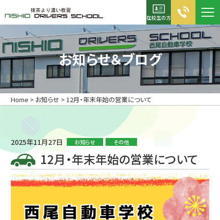
在校生の方
お電話でのお問合せ
お知らせ＆ブログ
0120-05-2355
TEL：0563-56-5311
Home
>
お知らせ
>
12月・年末年始の営業について
FAX：0563-56-5267
資料請求
入校申込書
2025年11月27日
お知らせ
その他
12月・年末年始の営業について
ホーム
初めての方へ
キャンペーン診断