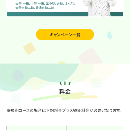
お知らせ&ブログ
短期通学コース
自動二輪免許オーダーメイド
キャンペーン一覧
特例教習
在校生の方
ホテル西尾
上地自動車学校
公式採用サイト
料金
Instagram
短期コースの場合は下記料金プラス短期料金が必要となります。
Youtube