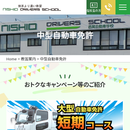
在校生の方
お電話でのお問合せ
中型自動車免許
0120-05-2355
TEL：0563-56-5311
Home
>
教習案内
>
中型自動車免許
FAX：0563-56-5267
資料請求
入校申込書
おトクなキャンペーン等のご紹介
ホーム
初めての方へ
キャンペーン診断