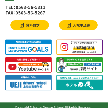
TEL：0563-56-5311
FAX：0563-56-5267
資料請求
入校申込書
Copyright © Nishio Driving School All Rights Reserved.