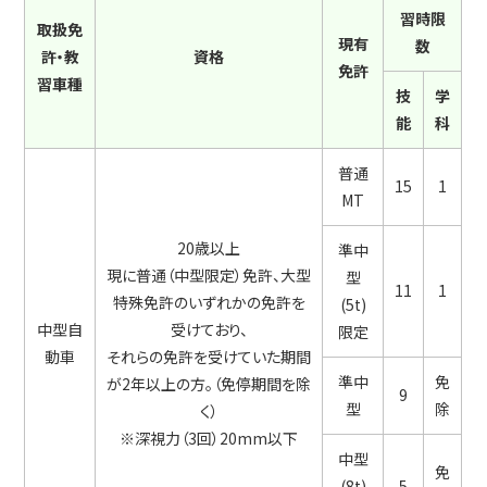
習時限
取扱免
現有
数
許・教
資格
免許
習車種
技
学
能
科
普通
15
1
MT
20歳以上
準中
現に普通（中型限定）免許、大型
型
11
1
特殊免許のいずれかの免許を
(5t)
中型自
受けており、
限定
動車
それらの免許を受けていた期間
準中
免
が2年以上の方。（免停期間を除
9
型
除
く）
※深視力（3回）20mm以下
中型
免
(8t)
5