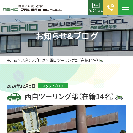
在校生の方
お電話でのお問合せ
お知らせ＆ブログ
0120-05-2355
TEL：0563-56-5311
Home
>
スタッフブログ
>
西自ツーリング部（在籍14名）
FAX：0563-56-5267
資料請求
入校申込書
2024年12月5日
スタッフブログ
西自ツーリング部（在籍14名）
ホーム
初めての方へ
キャンペーン診断