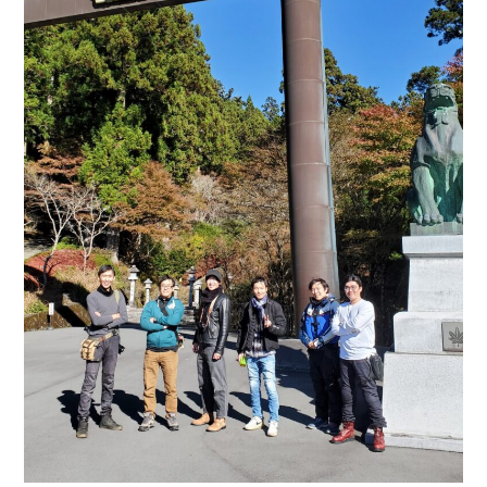
キャンペーン
合宿コース
学校案内
入校案内
各種講習
教習料金
アクセス
よくある質問
資料請求・問い合わせ
プライバシーポリシー
SDGS宣言
スタッフ紹介