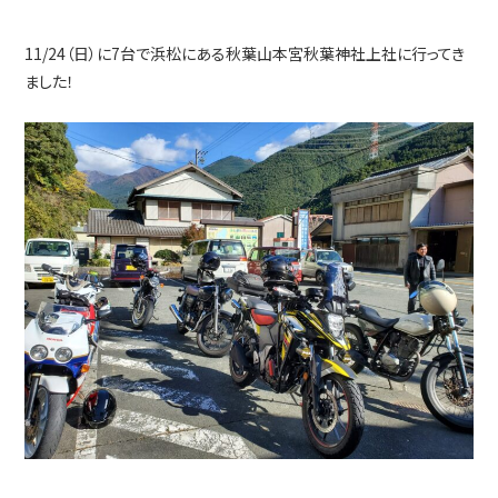
お知らせ&ブログ
11/24（日）に7台で浜松にある秋葉山本宮秋葉神社上社に行ってき
短期通学コース
ました！
自動二輪免許オーダーメイド
特例教習
在校生の方
ホテル西尾
上地自動車学校
公式採用サイト
Instagram
Youtube