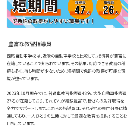
キャンペーン
合宿コース
学校案内
入校案内
豊富な教習指導員
各種講習
西尾自動車学校は、近隣の自動車学校と比較して、指導員が豊富に
教習料金
在籍していることで知られています。その結果、対応できる教習の種
類も多く、待ち時間が少ないため、短期間で免許の取得が可能な環
アクセス
境が整っています。
よくある質問
2023年10月現在では、普通車教習指導員48名、大型自動車指導員
資料請求・問い合わせ
27名が在籍しており、それぞれが経験豊富で、皆さんの免許取得を
全力でサポートします。これらの指導員は、それぞれの専門分野に精
プライバシーポリシー
通しており、一人ひとりの生徒に対して最適な教育を提供することを
SDGS宣言
目指しています。
スタッフ紹介