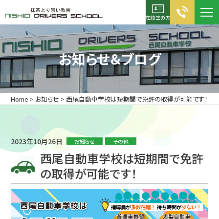
在校生の方
お電話でのお問合せ
お知らせ＆ブログ
0120-05-2355
TEL：0563-56-5311
Home
>
お知らせ
>
西尾自動車学校は短期間で免許の取得が可能です！
FAX：0563-56-5267
資料請求
入校申込書
2023年10月26日
お知らせ
その他
西尾自動車学校は短期間で免許
ホーム
の取得が可能です！
初めての方へ
キャンペーン診断