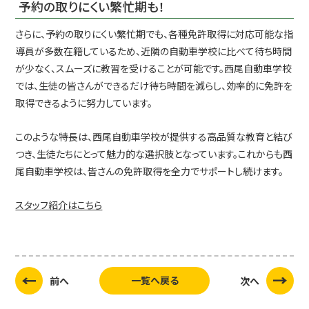
予約の取りにくい繁忙期も！
お知らせ&ブログ
さらに、予約の取りにくい繁忙期でも、各種免許取得に対応可能な指
短期通学コース
導員が多数在籍しているため、近隣の自動車学校に比べて待ち時間
が少なく、スムーズに教習を受けることが可能です。西尾自動車学校
自動二輪免許オーダーメイド
では、生徒の皆さんができるだけ待ち時間を減らし、効率的に免許を
取得できるように努力しています。
特例教習
在校生の方
このような特長は、西尾自動車学校が提供する高品質な教育と結び
つき、生徒たちにとって魅力的な選択肢となっています。これからも西
ホテル西尾
尾自動車学校は、皆さんの免許取得を全力でサポートし続けます。
上地自動車学校
スタッフ紹介はこちら
公式採用サイト
Instagram
Youtube
一覧へ戻る
前へ
次へ